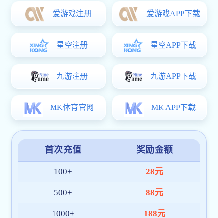
列为引援目标
本文将围绕“哈曼分析佳夫与科纳特相似，利物浦或将
其列为引援目标”这一主题进行深入探讨。文章首先分
析了哈曼对两位球员的比较，以及他们在技术特点和
比赛风格上的相似性。接着，我们将探讨利物浦当前
的球队需求和潜在的引援策略，进一步阐述佳夫作为
引援目标的合理性。此外，文章还会分析佳夫在未来
可能对利物浦产生的影响，包括对球队战术体系的适
应性及其与现有球员之间的配合。最后，通过总结以
上各点，提出对利物浦未来转会市场操作的一些展
望。