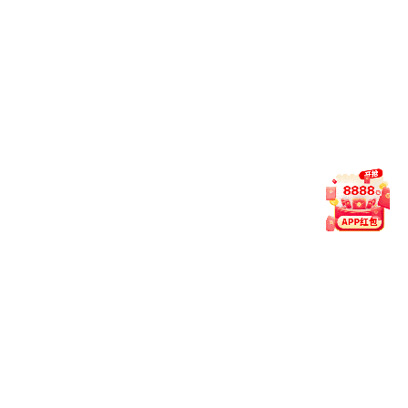
他的成长，并最终使他发展成一名顶级后卫，为利物
浦带来更多荣誉。
4、转会市场动态及展望
虽然目前距离冬季转会窗口还有一段时间，但关于转
会市场动向已开始频繁讨论。随着各大俱乐部不断评
估自身阵容情况，对新人的挖掘变得尤为重要。在这
样的背景下，利物浦若决定追求佳夫，无疑是一笔明
智之举。
当然，在实际操作中，要考虑的不仅仅是球员本身，
还有转会费用及合同细节等因素。而由于近年来俱乐
部财务状况趋于稳健，相信管理层能够作出合理安
排，以确保这笔交易顺畅进行。此外，与卖方俱乐部
沟通时也需谨慎，以免因价格问题导致谈判失败。