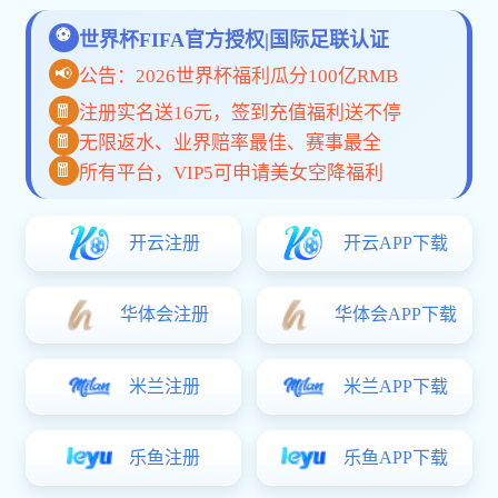
数据从这里开始
覆盖实时赛事、专业数据、高清视频，
bob在线
官网APP
与网页版为您提供便捷的体育服务。
APP下载
网页版入口
首页
/
体育新闻
/ 正文
2026-07-15 19:15
0 次阅读
斯图尔特合同剩余两年价值3000万球队选