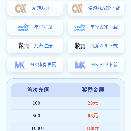
项存在或将被交易
在当前的篮球市场中，球员合同及其价值成为了球队
管理和交易策略的重要组成部分。斯图尔特的合同剩
余两年价值3000万，并存在球队选项，其未来动向备
受关注。本文将从四个方面详细分析这一情况，包括
斯图尔特的表现与潜力、球队选项的影响、可能的交
易前景，以及对球队战略的意义。在对这些因素进行
全面探讨后，我们将进一步总结斯图尔特合同的现状
及其对相关球队可能产生的影响。
1、斯图尔特的表现与潜力
斯图尔特作为一名年轻球员，近年来在赛场上展现出