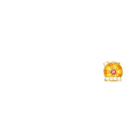
选项，将意味着他们对斯图尔特未来发展的信心。这
无疑会增强团队内部士气，同时也给外界传递出积极
的信息，让其他潜在交易对象看到该球员仍然具备投
资价值。
3、可能的交易前景
有关“是否将斯图尔特交易”的话题，在近期内已成为
媒体热议焦点。随着赛季深入，各大球队都在调整阵
容以期争夺更高排名，尤其是在转会窗口开启期间。
一旦有合适机会出现，管理层很可能会考虑利用现有
资产进行优化配置。
如果某支队伍对于补强内线位置充满需求，那么他们
很有可能盯上拥有发展潜力且相对低价位合约的斯图
尔特。从之前的一些交易案例来看，有实力但处于重