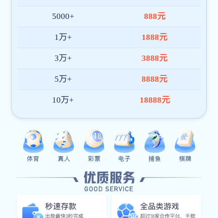
了巨大的潜力。他不仅具备良好的身体素质，还有出
色的防守能力，这使得他在比赛中成为了球队的重要
一员。尽管他在进攻端还有提升空间，但他的全能型
打法为球队提供了多样化选择。
分析他的比赛数据，可以看出斯图尔特在逐渐适应
NBA节奏。他每场比赛稳定的得分和篮板表现，使得
教练组对他的信任度逐步增加。这种进步让人们对他
未来的发展充满期待，也为他赢得了一定的话语权。
此外，随着年龄增长和经验积累，斯图尔特有望进一
步提升自己的技术水平。如果他能够持续保持健康，
并加强自身各项技能，他将在未来成为一位更为重要
的球员。这些因素都使得他的合同具有较高的价值，
也吸引着其他球队关注他的动态。