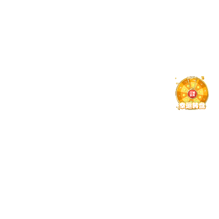
规划、家庭因素等，这使得他的态度显得更加谨慎。
3、拒绝执教机会的潜在原因
虽然富勒姆对斯洛特表达了明确的兴趣，但后者可能
会拒绝这份工作机会，其背后的原因值得深入探讨。
一方面，他可能认为目前富勒姆并不是一个理想的平
台。球队目前处于重建阶段，需要时间和资源，而这
种情况下能否成功尚未可知。
另一方面，从竞技水平来看，英超联赛竞争异常激
烈，而相比之下，在荷甲联赛中他已经建立起一定声
望。他或许希望继续留在更熟悉、更有发展空间的环
境中，而不是冒险进入一个充满不确定性的局面。此
外，他也可能会担心自己是否能胜任这个角色，以及
如何评估俱乐部未来的发展方向。