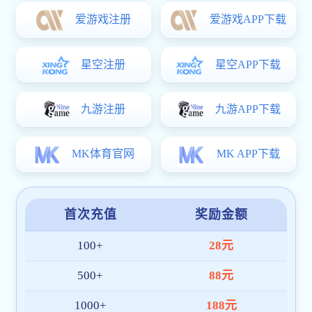
教机会
在当前足球界，教练的更替往往引发广泛关注与讨
论。富勒姆足球俱乐部近期正面临这样的局面，他们
在寻求新任主教练的过程中，与荷兰教头斯洛特展开
了接触。然而，尽管双方有意向合作，但斯洛特可能
会拒绝这个执教机会。本文将从富勒姆的现状、斯洛
特的执教背景、潜在的拒绝原因以及未来展望四个方
面进行详细阐述，力求全面分析这一事件的影响及其
背后的深层次原因。
1、富勒姆俱乐部现状
富勒姆足球俱乐部近年来在英超联赛中经历了起伏不