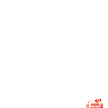
最后，还有一种可能，即他对现有合同或其他约定存
在顾虑。如果他与费耶诺德之间还有未完成义务，那
么转投另一家俱乐部将产生复杂的问题。因此，这些
因素综合起来，都让他的选择变得更加复杂。
4、未来展望及影响
如果斯洛特决定拒绝这一机会，那么富勒姆将不得不
重新评估他们的新帅人选。寻找合适的人选不仅需要
时间，还需要确保该候选人能够契合球队文化以及长
期发展目标。这无疑会给俱乐部增添额外压力，因为
每一次换帅都伴随着风险与不确定性。
同时，如果其他优秀教练看到斯洛特拒绝来此执掌大
权，也可能会对加入富勒姆产生犹豫。这种负面效应