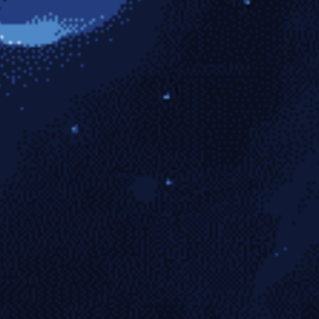
上一篇：
火箭队未来之路：范弗里特能否引领…