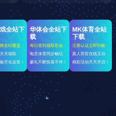
疑。本文将从球队背景、伦纳德的市场价
探讨这一话题。
队，在各自的历史上都有过辉煌时期。森林
轻有潜力的球员，如爱德华兹和卡尔-安东
，他们迫切需要一位像伦纳德这样具备领导
表现不俗，但整体战斗力仍显不足。他们希
季后赛行列。活塞在过去几年中进行了多次
伦纳德被视为重振雄风的重要一步。
的目标：通过补强阵容实现更高水平的竞技
望借助他的加盟来提升自己的竞争力。