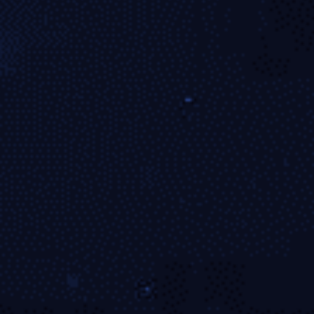
需
定了胜负的关键。里夫斯...
归
展现出了非凡的竞技状态，...
手
，尤其是在第四节的表现...
界
。阿根廷球星不仅在场上...