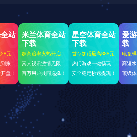
向，也让球迷们对其管理层的决策能力产生了质
值、未获承诺的影响以及未来展望四个方面深入
1、球队背景分析
森林狼和活塞分别是西部和东部联盟中的传统球
狼近年来通过选秀和交易逐步重建，拥有了一批年
尼·唐斯。然而，要想在竞争激烈的西部站稳脚跟
能力和丰富经验的超级球星来提升整体实力。
而活塞则经历了一段低谷期，虽有一些年轻球员
望通过引入顶级球星来吸引更多关注，从而重回
尝试，但始终未能找到合适的人选，而此次追逐
这两支球队虽然面临不同的问题，却都有着相似
状态。因此，他们对伦纳德表示出浓厚兴趣，希