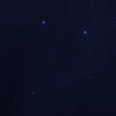
精选推荐
1
里夫斯强调火箭雷霆擅长制造失误我们
在现代篮球比赛中，球队的战略与战术往往决
2026-07-12
2
奥利塞四月表现惊艳拜仁最佳球员荣誉
在2023年4月，拜仁慕尼黑的年轻球员奥利塞
2026-07-08
3
周琦第四节表现出色顶级护框能力让对
周琦在近期的比赛中展现了其卓越的护框能力
2026-06-28
4
吉诺比利赞梅西超越萨拉赫称其在足球
在当今足球界，梅西无疑是一个传奇般的存在