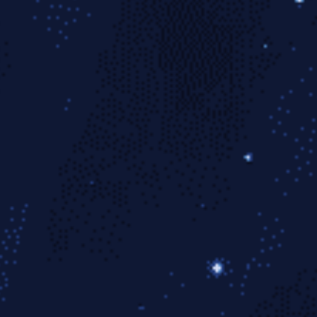
2、伦纳德的市场价值
作为当今联盟中最具影响力的小前锋之一，伦纳
现出超强心理素质。他曾带领圣安东尼奥马刺和
力使他成为众多球队争相追逐的对象。此外，伦
够适应不同战术体系，因此他的市场价值依然极
即便在过去的一季中由于伤病缺席了一部分比赛
这种情况下，森林狼与活塞都看到了他的潜力，
后赛中的竞争力。因此，不少专家也预测，如果
整个联盟格局。
然而，一些分析师提出，即使双方达成交易意向
他对于续约承诺非常慎重。在这种复杂情形下，
说都是至关重要的问题。