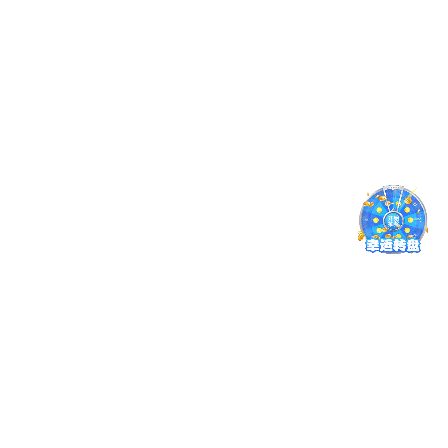
施。他需要用自己的高度与灵活性去抵消布伦森带来
的威胁，为球队争取更多胜算。
3、战术执行与团队协作
为了更好地限制布伦森右手进攻，仅靠个人能力是不
够的，还需要整个团队协作。在比赛中，各位置球员
之间应当形成默契，通过合理换位和及时补位来形成
合力，共同抵御敌人的攻击波。
例如，当布伦森尝试突破时，队友必须迅速意识到并
给予支援，而不是仅依赖于单打独斗。这种快速反应
与默契配合，可以有效挤压其活动空间，使其无法顺
利发起攻击。此外，在回合之间进行沟通也是至关重
要的一环，通过不断交流调整站位，提高整体抗压能
力。