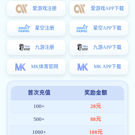
攻的重要性
在现代篮球比赛中，防守策略的有效性常常决定了比
赛的胜负。周琦作为一名优秀的篮球运动员，对于防
守有着深刻的理解。近期，他针对对手布伦森的进攻
特点，特别是限制其右手进攻的重要性进行了详细解
析。本文将从四个方面探讨周琦所提出的防守策略，
包括布伦森的进攻特点、周琦的防守优势、战术执行
与团队协作以及应对策略等，为读者提供一个全面而
深入的分析。
1、布伦森的进攻特点
布伦森是一位技术全面且极具威胁性的后卫，他以出