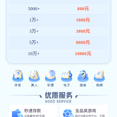
因。
1、坎比亚索的职业生涯背景
坎比亚索出生于意大利，在青训期间就展现出了过人
的足球天赋。他在各级别青年队中表现出色，为自己
赢得了加入顶级联赛球队的机会。在早期职业生涯
中，他曾效力于多支球队，并逐渐在比赛中积累了丰
富的经验。这些经历为他日后进入国际舞台打下了坚
实基础。
随着时间推移，坎比亚索逐渐成为了一名不可或缺的
中场核心，他不仅具备出色的技术能力，还拥有良好
的战术意识。他在比赛中的表现常常能够决定比赛的
走向，这也使得他受到多家俱乐部的青睐。每当赛季
结束时，各大豪门都会对他的情况进行密切关注。