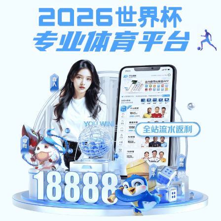
注册入口
bob在线官网
—— 比赛