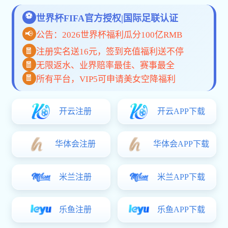
数据从这里开始
覆盖实时赛事、专业数据、高清视频，
bob在线
官网APP
与网页版为您提供便捷的体育服务。
APP下载
网页版入口
首页
/
体育新闻
/ 正文
2026-07-24 16:21
0 次阅读
意大利媒体称坎比亚索倾向加盟巴萨拒绝